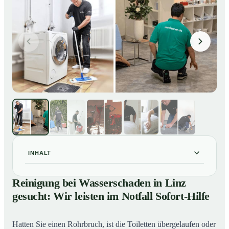
INHALT
Reinigung bei Wasserschaden in Linz gesucht: Wir
01
Reinigung bei Wasserschaden in Linz
leisten im Notfall Sofort-Hilfe
gesucht: Wir leisten im Notfall Sofort-Hilfe
So läuft die Reinigung nach Wasserschaden in Linz ab
02
Hatten Sie einen Rohrbruch, ist die Toiletten übergelaufen oder