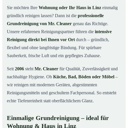
in Linz
Sie möchten Ihre
Wohnung oder Ihr Haus in Linz
einmalig
Warum Mr. Cleaner in Linz?
03
gründlich reinigen lassen? Dann ist die
professionelle
So läuft die Grundreinigung in Linz ab
04
Grundreinigung von Mr. Cleaner
genau das Richtige.
Wann ist eine Grundreinigung sinnvoll?
Unsere erfahrenen Reinigungspartner führen die
intensive
05
Reinigung direkt bei Ihnen vor Ort
durch – gründlich,
Grundreinigung in Linz & Umgebung
06
flexibel und ohne langfristige Bindung. Für spürbare
Jetzt kostenloses Angebot anfordern
07
Sauberkeit, frische Luft und ein gepflegtes Zuhause.
Qualität, die man sieht – Profis im Einsatz bei einer
08
Grundreinigung in Linz
Seit
2006
steht
Mr. Cleaner
für Qualität, Zuverlässigkeit und
nachhaltige Hygiene. Ob
Küche, Bad, Böden oder Möbel
–
wir reinigen mit modernen Geräten, abgestimmten
Reinigungsmitteln und geschultem Fachpersonal. So entsteht
echte Tiefenreinheit statt oberflächlichem Glanz.
Einmalige Grundreinigung – ideal für
Wohnung & Haus in Linz