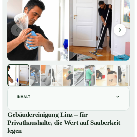
INHALT
Gebäudereinigung Linz – für Privathaushalte, die Wert
01
Gebäudereinigung Linz – für
auf Sauberkeit legen
Privathaushalte, die Wert auf Sauberkeit
Unsere Leistungen im Überblick
02
legen