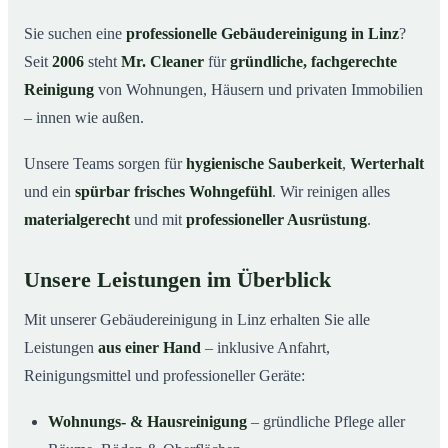
Warum Mr. Cleaner in Linz?
03
Sie suchen eine
professionelle Gebäudereinigung in Linz
?
So läuft die Gebäudereinigung ab
04
Seit
2006
steht
Mr. Cleaner
für
gründliche, fachgerechte
Typische Anlässe für eine Gebäudereinigung
05
Reinigung
von Wohnungen, Häusern und privaten Immobilien
Gebäudereinigung in Linz & Umgebung
06
– innen wie außen.
Jetzt Angebot einholen
07
Unsere Teams sorgen für
hygienische Sauberkeit
,
Werterhalt
Gebäudereinigung in Linz – Profis im Einsatz
08
und ein
spürbar frisches Wohngefühl
. Wir reinigen alles
materialgerecht
und mit
professioneller Ausrüstung
.
Unsere Leistungen im Überblick
Mit unserer Gebäudereinigung in Linz erhalten Sie alle
Leistungen
aus einer Hand
– inklusive Anfahrt,
Reinigungsmittel und professioneller Geräte:
Wohnungs- & Hausreinigung
– gründliche Pflege aller