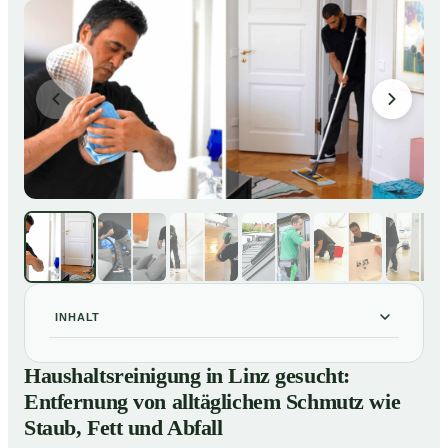
INHALT
Haushaltsreinigung in Linz gesucht: Entfernung von
01
Haushaltsreinigung in Linz gesucht:
alltäglichem Schmutz wie Staub, Fett und Abfall
Entfernung von alltäglichem Schmutz wie
So läuft eine professionelle Haushaltsreinigung in Linz
02
Staub, Fett und Abfall
ab