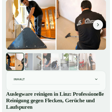
INHALT
Auslegware reinigen in Linz: Professionelle Reinigung
01
Auslegware reinigen in Linz: Professionelle
gegen Flecken, Gerüche und Laufspuren
Reinigung gegen Flecken, Gerüche und
So wird Auslegware in Linz professionell gereinigt
02
Laufspuren