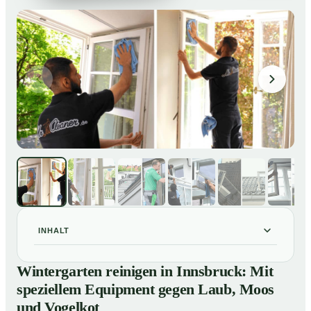
INHALT
Wintergarten reinigen in Innsbruck: Mit speziellem
01
Wintergarten reinigen in Innsbruck: Mit
Equipment gegen Laub, Moos und Vogelkot
speziellem Equipment gegen Laub, Moos
So läuft eine professionelle Reinigung eines
02
und Vogelkot