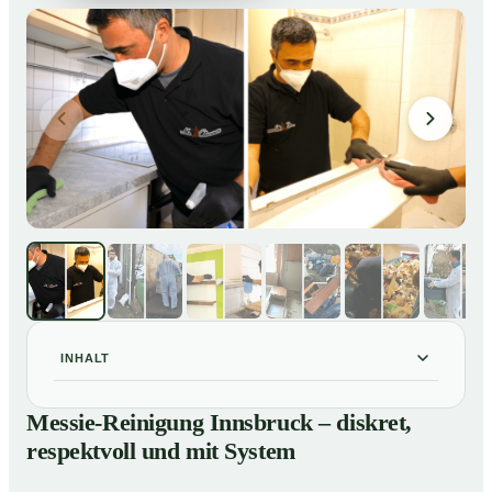
INHALT
Messie-Reinigung Innsbruck – diskret, respektvoll und
01
Messie-Reinigung Innsbruck – diskret,
mit System
respektvoll und mit System
Warum professionelle Hilfe bei einer Messie-Wohnung
02
wichtig ist