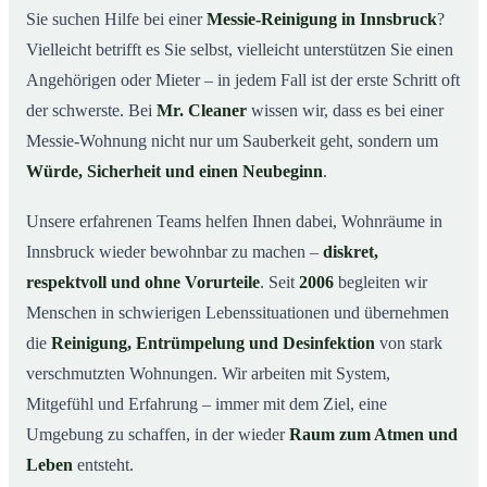
Sie suchen Hilfe bei einer
Messie-Reinigung in Innsbruck
?
Wie wir in Innsbruck helfen
03
Vielleicht betrifft es Sie selbst, vielleicht unterstützen Sie einen
Ablauf einer Messie-Reinigung
04
Angehörigen oder Mieter – in jedem Fall ist der erste Schritt oft
Ihre Vorteile mit Mr. Cleaner in Innsbruck
der schwerste. Bei
Mr. Cleaner
wissen wir, dass es bei einer
05
Messie-Wohnung nicht nur um Sauberkeit geht, sondern um
Messie-Hilfe in Innsbruck & Umgebung
06
Würde, Sicherheit und einen Neubeginn
.
Jetzt kostenloses Angebot zur Messie-Reinigung in
07
Innsbruck
Unsere erfahrenen Teams helfen Ihnen dabei, Wohnräume in
So reinigen unsere Profis eine Messie Wohnung in
08
Innsbruck wieder bewohnbar zu machen –
diskret,
Innsbruck
respektvoll und ohne Vorurteile
. Seit
2006
begleiten wir
Menschen in schwierigen Lebenssituationen und übernehmen
die
Reinigung, Entrümpelung und Desinfektion
von stark
verschmutzten Wohnungen. Wir arbeiten mit System,
Mitgefühl und Erfahrung – immer mit dem Ziel, eine
Umgebung zu schaffen, in der wieder
Raum zum Atmen und
Leben
entsteht.