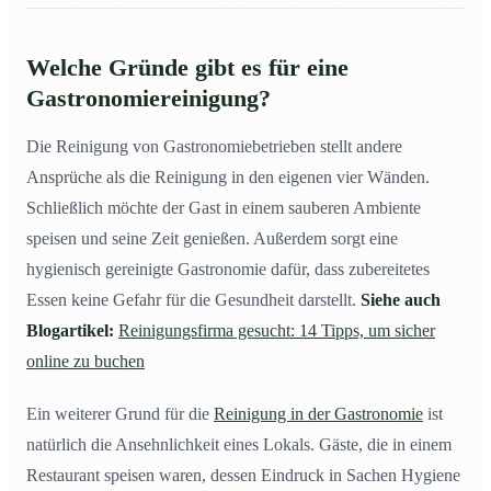
1. Die Schulung des Personals
11
2. Lagerung der Lebensmittel
12
Welche Gründe gibt es für eine
Gastronomiereinigung?
3. Hygienereinigung – Gastronomiereinigung
13
4. Kontrolle des Wareneingangs
14
Die Reinigung von Gastronomiebetrieben stellt andere
5. Dokumentation und Checkliste
15
Ansprüche als die Reinigung in den eigenen vier Wänden.
Schließlich möchte der Gast in einem sauberen Ambiente
6. Hilfe annehmen in Sachen Gastronomiereinigung
16
speisen und seine Zeit genießen. Außerdem sorgt eine
Was bedeutet HACCP?
17
hygienisch gereinigte Gastronomie dafür, dass zubereitetes
Schritt 1: Gefahrenanalyse
18
Essen keine Gefahr für die Gesundheit darstellt.
Siehe auch
Schritt 2: Kontrollpunkte bestimmen
19
Blogartikel:
Reinigungsfirma gesucht: 14 Tipps, um sicher
Schritt 3: Grenzwert für kritische Kontrollpunkte –
20
online zu buchen
Hygienekontrollpunkt
Ein weiterer Grund für die
Schritt 4: Verfahren für die Überwachung der
Reinigung in der Gastronomie
ist
21
Kontrollpunkte
natürlich die Ansehnlichkeit eines Lokals. Gäste, die in einem
Schritt 5: Korrekturmaßnahmen einleiten
22
Restaurant speisen waren, dessen Eindruck in Sachen Hygiene