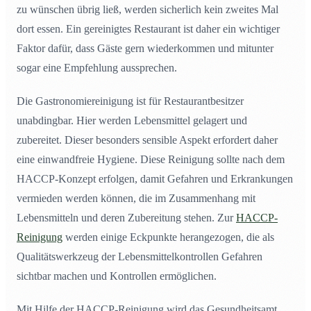
zu wünschen übrig ließ, werden sicherlich kein zweites Mal
Schritt 6: Dokumentation
23
dort essen. Ein gereinigtes Restaurant ist daher ein wichtiger
Wie läuft eine Kontrolle in der Gastronomie ab?
24
Faktor dafür, dass Gäste gern wiederkommen und mitunter
sogar eine Empfehlung aussprechen.
Die Gastronomiereinigung ist für Restaurantbesitzer
unabdingbar. Hier werden Lebensmittel gelagert und
zubereitet. Dieser besonders sensible Aspekt erfordert daher
eine einwandfreie Hygiene. Diese Reinigung sollte nach dem
HACCP-Konzept erfolgen, damit Gefahren und Erkrankungen
vermieden werden können, die im Zusammenhang mit
Lebensmitteln und deren Zubereitung stehen. Zur
HACCP-
Reinigung
werden einige Eckpunkte herangezogen, die als
Qualitätswerkzeug der Lebensmittelkontrollen Gefahren
sichtbar machen und Kontrollen ermöglichen.
Mit Hilfe der HACCP-Reinigung wird das Gesundheitsamt