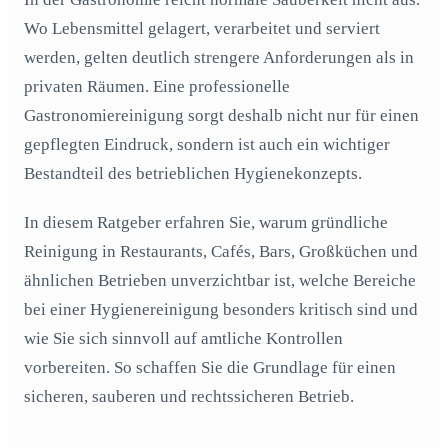
Was macht man alles bei der Reinigung in einer
02
Wo Lebensmittel gelagert, verarbeitet und serviert
Gastronomie?
werden, gelten deutlich strengere Anforderungen als in
Auf was muss ich bei einer amtlichen Kontrolle
03
privaten Räumen. Eine professionelle
achten?
Gastronomiereinigung sorgt deshalb nicht nur für einen
Wann kann das Gesundheitsamt eine Reinigung nach
04
HACCP verlangen?
gepflegten Eindruck, sondern ist auch ein wichtiger
Bestandteil des betrieblichen Hygienekonzepts.
Was bedeutet HACCP-Konzept?
05
Wo finde ich eine gute Reinigungsfirma, die eine
06
In diesem Ratgeber erfahren Sie, warum gründliche
Hygienereinigung macht?
Reinigung in Restaurants, Cafés, Bars, Großküchen und
Wie lange ist mein Restaurant wegen der Reinigung
07
geschlossen?
ähnlichen Betrieben unverzichtbar ist, welche Bereiche
bei einer Hygienereinigung besonders kritisch sind und
Kann das Gesundheitsamt meinen Gastronomiebetrieb
08
schließen?
wie Sie sich sinnvoll auf amtliche Kontrollen
Gibt es eine Abnahmegarantie für eine
09
vorbereiten. So schaffen Sie die Grundlage für einen
Gastronomiereinigung?
sicheren, sauberen und rechtssicheren Betrieb.
Die 5 oder mehr besten Tipps für Restaurantbesitzer,
10
um die amtliche Kontrolle zu bestehen