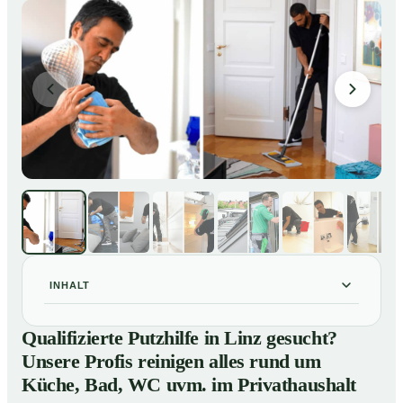
INHALT
Qualifizierte Putzhilfe in Linz gesucht? Unsere Profis
01
Qualifizierte Putzhilfe in Linz gesucht?
reinigen alles rund um Küche, Bad, WC uvm. im
Unsere Profis reinigen alles rund um
Privathaushalt
Küche, Bad, WC uvm. im Privathaushalt
So einfach buchen Sie eine Putzhilfe in Linz
02