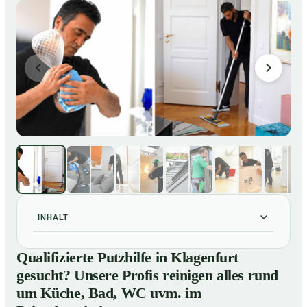
INHALT
Qualifizierte Putzhilfe in Klagenfurt gesucht? Unsere
01
Qualifizierte Putzhilfe in Klagenfurt
Profis reinigen alles rund um Küche, Bad, WC uvm. im
gesucht? Unsere Profis reinigen alles rund
Privathaushalt
um Küche, Bad, WC uvm. im
So einfach buchen Sie eine Putzhilfe in Klagenfurt
02