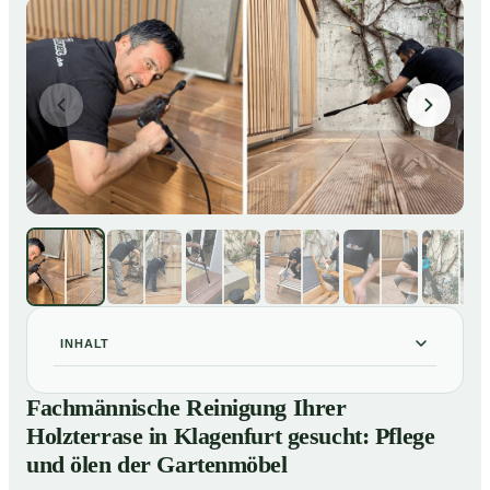
INHALT
Fachmännische Reinigung Ihrer Holzterrase in
01
Fachmännische Reinigung Ihrer
Klagenfurt gesucht: Pflege und ölen der Gartenmöbel
Holzterrase in Klagenfurt gesucht: Pflege
So reinigen unsere Profis Holzterrassen in Klagenfurt
02
und ölen der Gartenmöbel