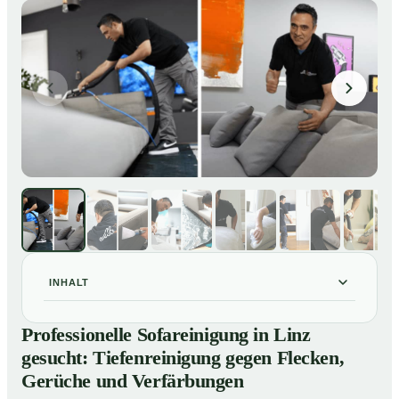
INHALT
Professionelle Sofareinigung in Linz gesucht:
01
Professionelle Sofareinigung in Linz
Tiefenreinigung gegen Flecken, Gerüche und
gesucht: Tiefenreinigung gegen Flecken,
Verfärbungen
Gerüche und Verfärbungen
So wird Ihr Sofa in Linz wieder wie neu
02