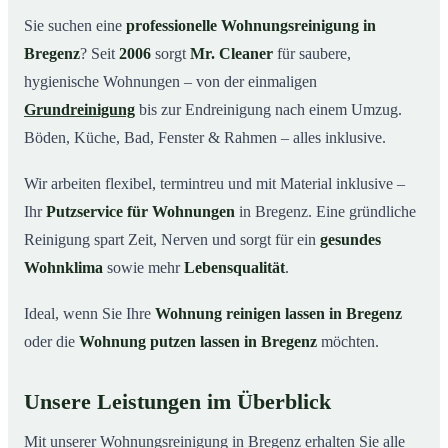
Warum Mr. Cleaner in Bregenz?
03
Sie suchen eine
professionelle Wohnungsreinigung in
Bregenz
? Seit
2006
sorgt
Mr. Cleaner
für saubere,
So funktioniert’s
04
hygienische Wohnungen – von der einmaligen
Typische Anlässe für eine Wohnungsreinigung
05
Grundreinigung
bis zur Endreinigung nach einem Umzug.
Wohnungsreinigung in Bregenz & Umgebung
06
Böden, Küche, Bad, Fenster & Rahmen – alles inklusive.
Jetzt Angebot anfordern
07
Wir arbeiten flexibel, termintreu und mit Material inklusive –
So reinigen unsere Profis Ihre Wohnung in
08
Bregenz
Ihr
Putzservice für Wohnungen
in Bregenz. Eine gründliche
Reinigung spart Zeit, Nerven und sorgt für ein
gesundes
Wohnklima
sowie mehr
Lebensqualität
.
Ideal, wenn Sie Ihre
Wohnung reinigen lassen in Bregenz
oder die
Wohnung putzen lassen in Bregenz
möchten.
Unsere Leistungen im Überblick
Mit unserer Wohnungsreinigung in Bregenz erhalten Sie alle