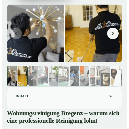
INHALT
Wohnungsreinigung Bregenz – warum sich eine
01
Wohnungsreinigung Bregenz – warum sich
professionelle Reinigung lohnt
eine professionelle Reinigung lohnt
Unsere Leistungen im Überblick
02