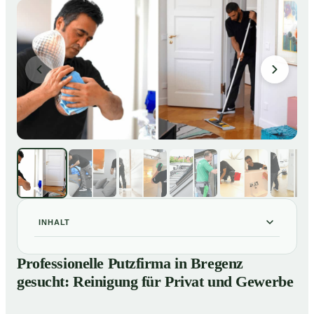
INHALT
Professionelle Putzfirma in Bregenz gesucht:
01
Professionelle Putzfirma in Bregenz
Reinigung für Privat und Gewerbe
gesucht: Reinigung für Privat und Gewerbe
So arbeitet eine Putzfirma in Bregenz
02