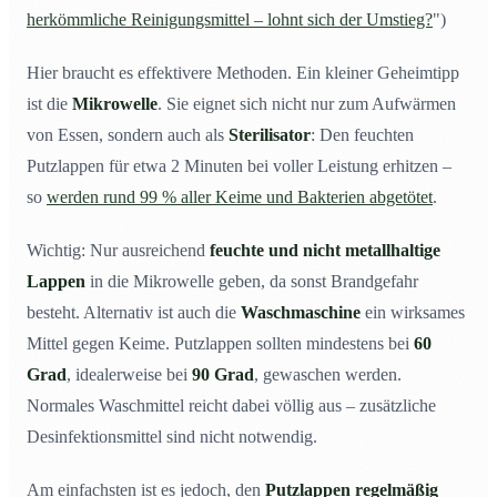
herkömmliche Reinigungsmittel – lohnt sich der Umstieg?
")
Hier braucht es effektivere Methoden. Ein kleiner Geheimtipp
ist die
Mikrowelle
. Sie eignet sich nicht nur zum Aufwärmen
von Essen, sondern auch als
Sterilisator
: Den feuchten
Putzlappen für etwa 2 Minuten bei voller Leistung erhitzen –
so
werden rund 99 % aller Keime und Bakterien abgetötet
.
Wichtig: Nur ausreichend
feuchte und nicht metallhaltige
Lappen
in die Mikrowelle geben, da sonst Brandgefahr
besteht. Alternativ ist auch die
Waschmaschine
ein wirksames
Mittel gegen Keime. Putzlappen sollten mindestens bei
60
Grad
, idealerweise bei
90 Grad
, gewaschen werden.
Normales Waschmittel reicht dabei völlig aus – zusätzliche
Desinfektionsmittel sind nicht notwendig.
Am einfachsten ist es jedoch, den
Putzlappen regelmäßig