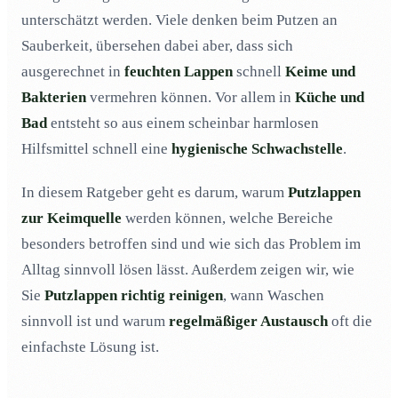
Wann sollte man einen Putzlappen besser
03
unterschätzt werden. Viele denken beim Putzen an
austauschen statt weiterverwenden?
Sauberkeit, übersehen dabei aber, dass sich
Wie lässt sich das Keimrisiko im Alltag deutlich
04
ausgerechnet in
feuchten Lappen
schnell
Keime und
reduzieren?
Bakterien
vermehren können. Vor allem in
Küche und
Fazit: Sauberkeit hängt nicht nur vom Putzen, sondern
05
Bad
entsteht so aus einem scheinbar harmlosen
auch vom Werkzeug ab
Hilfsmittel schnell eine
hygienische Schwachstelle
.
In diesem Ratgeber geht es darum, warum
Putzlappen
zur Keimquelle
werden können, welche Bereiche
besonders betroffen sind und wie sich das Problem im
Alltag sinnvoll lösen lässt. Außerdem zeigen wir, wie
Sie
Putzlappen richtig reinigen
, wann Waschen
sinnvoll ist und warum
regelmäßiger Austausch
oft die
einfachste Lösung ist.