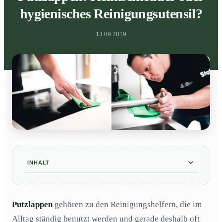
hygienisches Reinigungsutensil?
13.09.2019
INHALT
Keime im Putzlappen?
01
Putzlappen
gehören zu den Reinigungshelfern, die im
Putzlappen waschen? Wie bekommt man den
02
Putzlappen wieder rein?
Alltag ständig benutzt werden und gerade deshalb oft