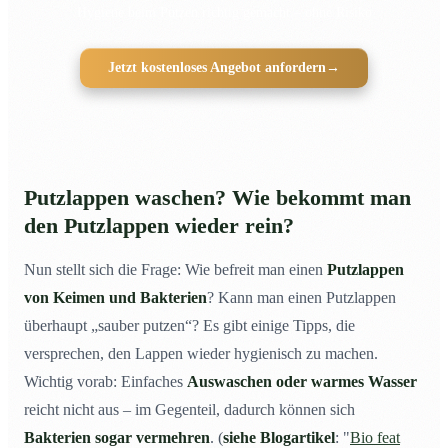
Hygiene beim Putzen richtig gemacht – ohne Risiko
Jetzt kostenloses Angebot anfordern
→
Putzlappen waschen? Wie bekommt man
den Putzlappen wieder rein?
Nun stellt sich die Frage: Wie befreit man einen
Putzlappen
von Keimen und Bakterien
? Kann man einen Putzlappen
überhaupt „sauber putzen“? Es gibt einige Tipps, die
versprechen, den Lappen wieder hygienisch zu machen.
Wichtig vorab: Einfaches
Auswaschen oder warmes Wasser
reicht nicht aus – im Gegenteil, dadurch können sich
Bakterien sogar vermehren
. (
siehe Blogartikel
: "
Bio feat