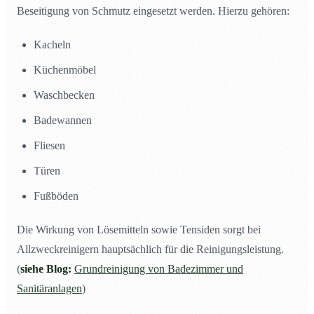
Beseitigung von Schmutz eingesetzt werden. Hierzu gehören:
Produkten kommen sie vor?
Was sind Tenside und in welchen Produkten kommen
14
Kacheln
sie vor?
Küchenmöbel
FAQ zu Reinigern
15
Waschbecken
Badewannen
Fliesen
Türen
Fußböden
Die Wirkung von Lösemitteln sowie Tensiden sorgt bei
Allzweckreinigern hauptsächlich für die Reinigungsleistung.
(
siehe Blog:
Grundreinigung von Badezimmer und
Sanitäranlagen
)