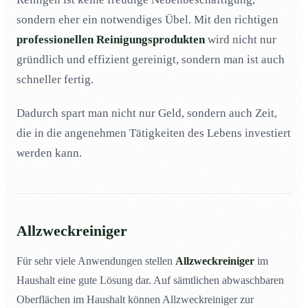
sondern eher ein notwendiges Übel. Mit den richtigen
Kraftreiniger
03
professionellen Reinigungsprodukten
wird nicht nur
Neutralreiniger
04
gründlich und effizient gereinigt, sondern man ist auch
WC- und Badreiniger
05
schneller fertig.
Essigreiniger bzw. saure Reiniger
06
Dadurch spart man nicht nur Geld, sondern auch Zeit,
Scheuermittel
07
die in die angenehmen Tätigkeiten des Lebens investiert
Chlorreiniger
08
werden kann.
Was ist Ameisensäure und in welchen Produkten
09
kommt sie vor?
Was ist Citrat und in welchen Produkten kommt es
10
vor?
Allzweckreiniger
Was ist Erdöl und in welchen Produkten kommt es
11
vor?
Für sehr viele Anwendungen stellen
Allzweckreiniger
im
Was ist Phosphat und in welchen Produkten kommt es
12
Haushalt eine gute Lösung dar. Auf sämtlichen abwaschbaren
vor?
Oberflächen im Haushalt können Allzweckreiniger zur
Was sind Schaumregulatoren und in welchen
13