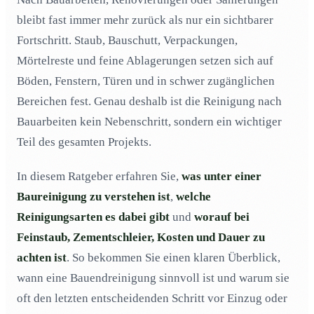
bleibt fast immer mehr zurück als nur ein sichtbarer
Wer ist für die Reinigung nach einer Renovierung
03
zuständig?
Fortschritt. Staub, Bauschutt, Verpackungen,
Mörtelreste und feine Ablagerungen setzen sich auf
Was kann ich gegen Zementschleier auf Fliesen tun?
04
Böden, Fenstern, Türen und in schwer zugänglichen
Wie entferne ich Feinstaub nach den Umbauarbeiten?
05
Bereichen fest. Genau deshalb ist die Reinigung nach
Wo finde ich eine gute Firma für meine
06
Baufeinreinigung?
Bauarbeiten kein Nebenschritt, sondern ein wichtiger
Teil des gesamten Projekts.
Wie teuer ist eine komplette Bauendreinigung?
07
Wie lange dauert normalerweise eine Baureinigung?
08
In diesem Ratgeber erfahren Sie,
was unter einer
Was sollte bei einer Bauschlussreinigung beachtet
09
Baureinigung zu verstehen ist
,
welche
werden?
Reinigungsarten es dabei gibt
und
worauf bei
Was passiert mit dem Abfall bei einer
10
Feinstaub, Zementschleier, Kosten und Dauer zu
Bauendreinigung?
achten ist
. So bekommen Sie einen klaren Überblick,
wann eine Bauendreinigung sinnvoll ist und warum sie
oft den letzten entscheidenden Schritt vor Einzug oder