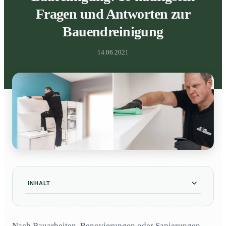
Fragen und Antworten zur
Bauendreinigung
14.06.2021
INHALT
Was versteht man unter einer Baureinigung?
01
Nach Bauarbeiten, Renovierungen oder Sanierungen
Was gehört alles zu einer Neubaureinigung?
02