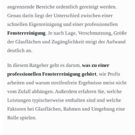
3. Wie bekomme ich die Fenster streifenfrei?
03
angrenzende Bereiche ordentlich gereinigt werden.
Genau darin liegt der Unterschied zwischen einer
4. Wie viel kostet eine Fensterreinigung?
04
schnellen Eigenreinigung und einer professionellen
5. Wie lange braucht man zum Fenster putzen?
05
Fensterreinigung
. Je nach Lage, Verschmutzung, Größe
6. Wie oft sollte ich meine Fenster putzen?
06
der Glasflächen und Zugänglichkeit steigt der Aufwand
7. Wo finde ich eine gute Fensterputzfirma?
07
deutlich an.
8. Was muss ich zur Fensterreinigung alles beachten?
08
In diesem Ratgeber geht es darum,
was zu einer
9. Wann sollte man keine Fenster putzen?
09
professionellen Fensterreinigung gehört
, wie Profis
10. Was ist, wenn bei der Fensterreinigung Schäden
10
entstehen?
arbeiten und warum streifenfreie Ergebnisse meist nicht
vom Zufall abhängen. Außerdem erfahren Sie, welche
11. Werden auch Fensterrahmen gereinigt?
11
Leistungen typischerweise enthalten sind und welche
12. Welche Reinigungsverfahren stehen zur Auswahl?
12
Faktoren bei Glasflächen, Rahmen und Umgebung eine
Rolle spielen.