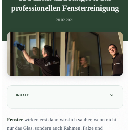
professionellen Fensterreinigung
28.02.2021
INHALT
1. Was gehört alles zu einer professionellen
01
Fensterreinigung?
Fenster
wirken erst dann wirklich sauber, wenn nicht
2. Wie reinigt ein Profi die Fenster?
02
nur das Glas, sondern auch Rahmen, Falze und