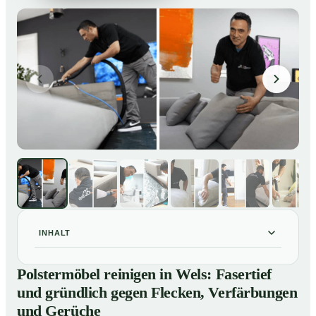
INHALT
Polstermöbel reinigen in Wels: Fasertief und gründlich
01
Polstermöbel reinigen in Wels: Fasertief
gegen Flecken, Verfärbungen und Gerüche
und gründlich gegen Flecken, Verfärbungen
So reinigen unsere Profis Polstermöbel in Wels
02
und Gerüche