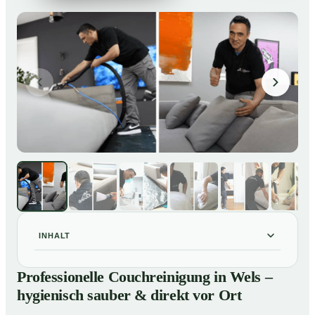
INHALT
Professionelle Couchreinigung in Wels – hygienisch
01
Professionelle Couchreinigung in Wels –
sauber & direkt vor Ort
hygienisch sauber & direkt vor Ort
Unsere Leistungen für Couchreinigung in Wels
02