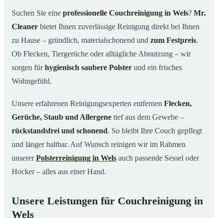
Warum Mr. Cleaner in Wels?
03
Suchen Sie eine
professionelle Couchreinigung in Wels
?
Mr.
Cleaner
bietet Ihnen zuverlässige Reinigung direkt bei Ihnen
So läuft die Couchreinigung in Wels ab
04
zu Hause – gründlich, materialschonend und
zum Festpreis
.
Couchreinigung in Wels & Umgebung
05
Ob Flecken, Tiergerüche oder alltägliche Abnutzung – wir
Jetzt Angebot einholen
06
sorgen für
hygienisch saubere Polster
und ein frisches
So wird Ihre Couch in Wels gründlich gereinigt
07
Wohngefühl.
Unsere erfahrenen Reinigungsexperten entfernen
Flecken,
Gerüche, Staub und Allergene
tief aus dem Gewebe –
rückstandsfrei und schonend
. So bleibt Ihre Couch gepflegt
und länger haltbar. Auf Wunsch reinigen wir im Rahmen
unserer
Polsterreinigung in Wels
auch passende Sessel oder
Hocker – alles aus einer Hand.
Unsere Leistungen für Couchreinigung in
Wels