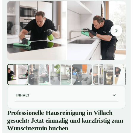
INHALT
Professionelle Hausreinigung in Villach gesucht: Jetzt
01
Professionelle Hausreinigung in Villach
einmalig und kurzfristig zum Wunschtermin buchen
gesucht: Jetzt einmalig und kurzfristig zum
So läuft eine professionelle Hausreinigung in Villach ab
02
Wunschtermin buchen