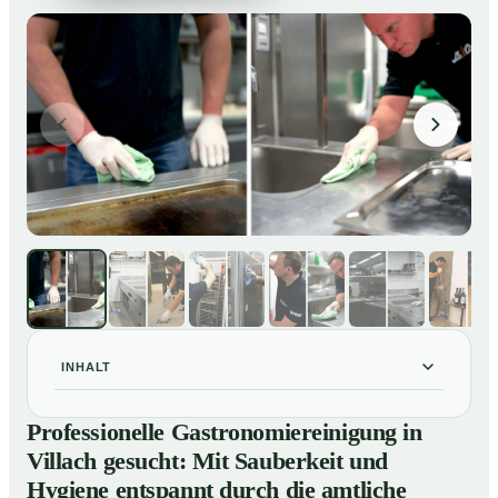
INHALT
Professionelle Gastronomiereinigung in Villach
01
Professionelle Gastronomiereinigung in
gesucht: Mit Sauberkeit und Hygiene entspannt durch
Villach gesucht: Mit Sauberkeit und
die amtliche Kontrolle
Hygiene entspannt durch die amtliche