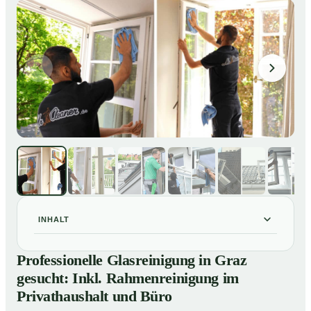
INHALT
Professionelle Glasreinigung in Graz gesucht: Inkl.
01
Professionelle Glasreinigung in Graz
Rahmenreinigung im Privathaushalt und Büro
gesucht: Inkl. Rahmenreinigung im
So sieht eine professionelle Glasreinigung in Graz
02
Privathaushalt und Büro
wirklich aus