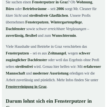
Unsere Leistungen im Überblick
03
Sie suchen einen
Fensterputzer in Graz
? Ob
Wohnung
,
Büro
oder
Betriebsräume
– seit
2006
sorgt Mr. Cleaner für
Warum Mr. Cleaner in Graz?
04
klare Sicht
und
streifenfreie Glasflächen
. Unsere Profis
So funktioniert's
05
übernehmen
Fensterputzen
,
Wintergartenpflege
,
Fensterputzer in Graz & Umgebung
06
Dachfenster
sowie
schwer erreichbare Verglasungen
–
Jetzt kostenfreies Angebot einholen
07
zuverlässig, flexibel
und zum
Wunschtermin
.
Qualität, die man sieht – ein Fensterputzer in Graz im
08
Einsatz
Viele Haushalte und Betriebe in Graz verschieben das
Fensterputzen
– sei es aus
Zeitmangel
, wegen
schwer
zugänglicher Dachfenster
oder weil das Ergebnis ohne Profi
selten
streifenfrei
wird. Genau hier helfen wir: Mit
erfahrener
Mannschaft
und
moderner Ausrüstung
erledigen wir die
Arbeit zuverlässig und pünktlich. Mehr Infos finden Sie unter
Fensterreinigung in Graz
.
Darum lohnt sich ein Fensterputzer in