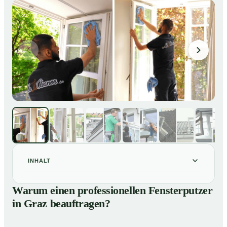
INHALT
Warum einen professionellen Fensterputzer in Graz
01
Warum einen professionellen Fensterputzer
beauftragen?
in Graz beauftragen?
Darum lohnt sich ein Fensterputzer in Graz
02