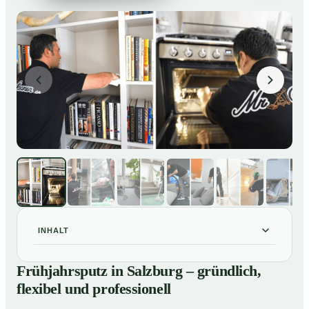
INHALT
Frühjahrsputz in Salzburg – gründlich, flexibel und
01
Frühjahrsputz in Salzburg – gründlich,
professionell
flexibel und professionell
Was gehört zu einem Frühjahrsputz?
02