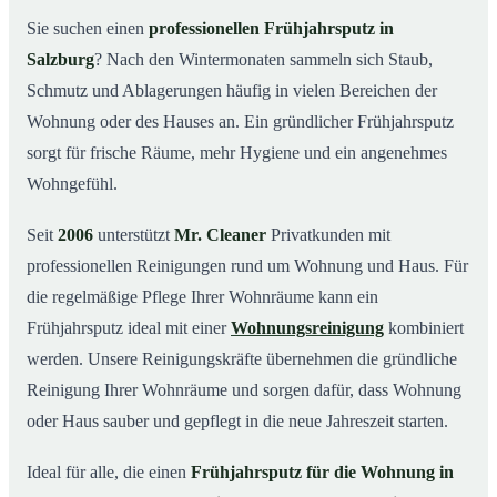
Was kostet ein Frühjahrsputz in Salzburg?
03
Sie suchen einen
professionellen Frühjahrsputz in
Salzburg
? Nach den Wintermonaten sammeln sich Staub,
Warum Mr. Cleaner in Salzburg?
04
Schmutz und Ablagerungen häufig in vielen Bereichen der
Typische Anlässe für einen Frühjahrsputz
05
Wohnung oder des Hauses an. Ein gründlicher Frühjahrsputz
Frühjahrsputz in Salzburg & Umgebung
06
sorgt für frische Räume, mehr Hygiene und ein angenehmes
Jetzt Angebot einholen
07
Wohngefühl.
Frühjahrsputz in Salzburg – so arbeiten unsere Profis
08
Seit
2006
unterstützt
Mr. Cleaner
Privatkunden mit
professionellen Reinigungen rund um Wohnung und Haus. Für
die regelmäßige Pflege Ihrer Wohnräume kann ein
Frühjahrsputz ideal mit einer
Wohnungsreinigung
kombiniert
werden. Unsere Reinigungskräfte übernehmen die gründliche
Reinigung Ihrer Wohnräume und sorgen dafür, dass Wohnung
oder Haus sauber und gepflegt in die neue Jahreszeit starten.
Ideal für alle, die einen
Frühjahrsputz für die Wohnung in