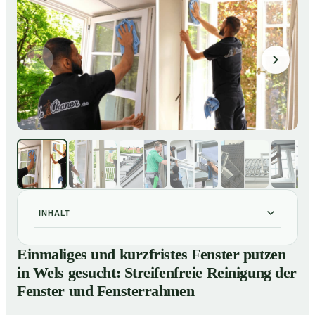
INHALT
Einmaliges und kurzfristes Fenster putzen in Wels
01
Einmaliges und kurzfristes Fenster putzen
gesucht: Streifenfreie Reinigung der Fenster und
in Wels gesucht: Streifenfreie Reinigung der
Fensterrahmen
Fenster und Fensterrahmen
So putzen unsere Profis in Wels Ihre Fenster
02