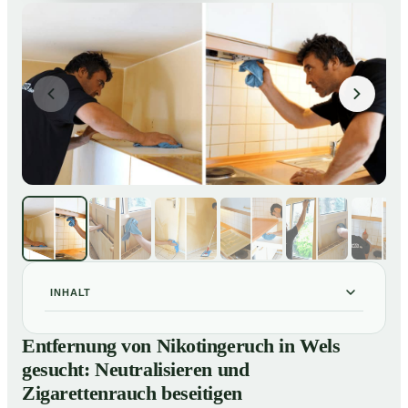
INHALT
Entfernung von Nikotingeruch in Wels gesucht:
01
Entfernung von Nikotingeruch in Wels
Neutralisieren und Zigarettenrauch beseitigen
gesucht: Neutralisieren und
So entfernen wir Nikotingeruch in Wels nachhaltig
02
Zigarettenrauch beseitigen