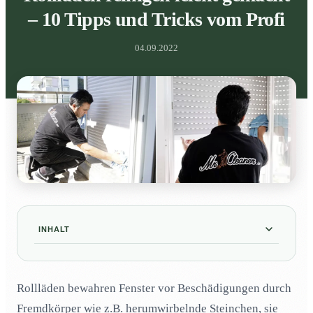
– 10 Tipps und Tricks vom Profi
04.09.2022
INHALT
Wann sollte der Rollladen gereinigt werden?
01
Rollläden bewahren Fenster vor Beschädigungen durch
Wie gehe ich bei der Rollladen-Reinigung am besten
02
vor?
Fremdkörper wie z.B. herumwirbelnde Steinchen, sie