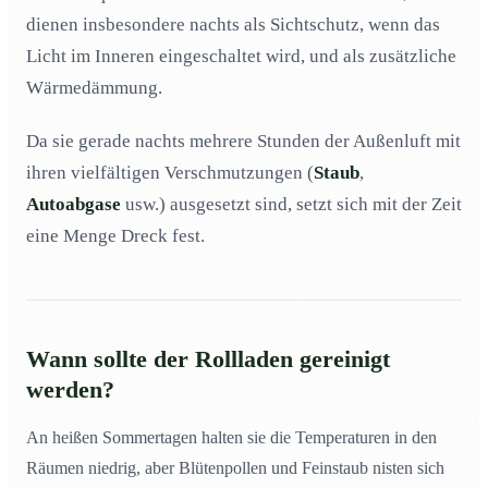
Wie mache ich mir die Reinigung von Rollläden
03
dienen insbesondere nachts als Sichtschutz, wenn das
besonders leicht?
Licht im Inneren eingeschaltet wird, und als zusätzliche
Rollladen-Reinigung! Eine ungefährliche Sache oder?
04
Wärmedämmung.
Wann sollte ich ein Reinigungsunternehmen meine
05
Rollläden reinigen lassen?
Da sie gerade nachts mehrere Stunden der Außenluft mit
Was ist der Unterschied zwischen einem Rollladen,
06
ihren vielfältigen Verschmutzungen (
Staub
,
einer Jalousie oder Markise?
Autoabgase
usw.) ausgesetzt sind, setzt sich mit der Zeit
In welchen Abständen reinige ich am besten meine
07
eine Menge Dreck fest.
Rollläden?
Wie reinige ich den Rollladengurt?
08
Welche Hilfsmittel für eine gründliche Rollladen-
09
Reinigung?
Wann sollte der Rollladen gereinigt
Sollte ich bei jedem Fensterputz den Rollladen
10
werden?
reinigen?
An heißen Sommertagen halten sie die Temperaturen in den
Räumen niedrig, aber Blütenpollen und Feinstaub nisten sich