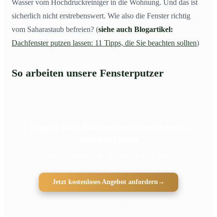
Wasser vom Hochdruckreiniger in die Wohnung. Und das ist
sicherlich nicht erstrebenswert. Wie also die Fenster richtig
vom Saharastaub befreien? (
siehe auch Blogartikel:
Dachfenster putzen lassen: 11 Tipps, die Sie beachten sollten
)
So arbeiten unsere Fensterputzer
Fenster nach Sahara-Sand professionell
reinigen lassen
Schonend sauber ohne Kratzer und Rückstände
Jetzt kostenloses Angebot anfordern
→