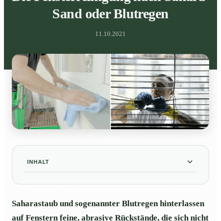
Sand oder Blutregen
11.10.2021
INHALT
Das Wetterphänomen Saharastaub
01
Saharastaub und sogenannter Blutregen hinterlassen
Ein einfaches Fenster putzen reicht nicht aus
02
auf Fenstern feine, abrasive Rückstände, die sich nicht
Nicht nur die Glasflächen sind betroffen
03