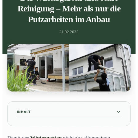
Reinigung – Mehr als nur die
Putzarbeiten im Anbau
21.02.2022
INHALT
Was ist ein Wintergarten?
01
Damit der
Wintergarten
nicht zur allgemeinen
Welche Funktion hat ein Wintergarten?
02