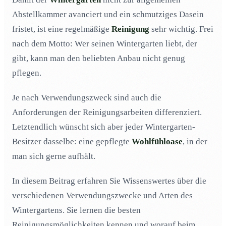
Abstellkammer avanciert und ein schmutziges Dasein
Wie reinigt man einen Wintergarten effektiv?
03
fristet, ist eine regelmäßige
Reinigung
sehr wichtig. Frei
Auf was muss ich bei der Reinigung des Wintergartens
04
nach dem Motto: Wer seinen Wintergarten liebt, der
achten?
gibt, kann man den beliebten Anbau nicht genug
7 Tipps und Tricks zur Reinigung
05
pflegen.
Fazit: Die Reinigung des Wintergartens
06
Je nach Verwendungszweck sind auch die
Anforderungen der Reinigungsarbeiten differenziert.
Letztendlich wünscht sich aber jeder Wintergarten-
Besitzer dasselbe: eine gepflegte
Wohlfühloase
, in der
man sich gerne aufhält.
In diesem Beitrag erfahren Sie Wissenswertes über die
verschiedenen Verwendungszwecke und Arten des
Wintergartens. Sie lernen die besten
Reinigungsmöglichkeiten kennen und worauf beim