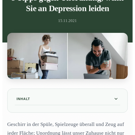
Sie an Depression leiden
15.11.2021
INHALT
Fotos weglegen
01
Geschirr in der Spüle, Spielzeuge überall und Zeug auf
Achten Sie auf die Spüle
02
jeder Fläche; Unordnung lässt unser Zuhause nicht nur
Die Kühlschranktür leer halten
03