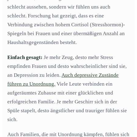
schlecht aussehen, sondern wir fühlen uns auch
Mehr Möbel kaufen, um Sachen darin zu halten
04
schlecht. Forschung hat gezeigt, dass es eine
Greifen Sie einen Raum nach dem anderen an
05
Verbindung zwischen hohem Cortisol (Stresshormon)-
Gegenstände spenden, verkaufen oder recyceln
06
Spiegeln bei Frauen und einer übermäßigen Anzahl an
Legen Sie die Dinge weg, nachdem Sie sie benutzt
07
Haushaltsgegenständen besteht.
haben
Einfach gesagt:
Eine Reinigungsfirma beauftragen
Je mehr Zeug, desto mehr Stress
08
empfinden Frauen und desto wahrscheinlicher sind sie,
Versuchen Sie, Spaß zu haben
09
an Depression zu leiden.
Auch depressive Zustände
führen zu Unordnung.
Viele Leute verbinden ein
aufgeräumtes Zuhause mit einer glücklichen und
erfolgreichen Familie. Je mehr Geschirr sich in der
Spüle stapelt, desto ängstlicher und trauriger fühlen sie
sich.
Auch Familien, die mit Unordnung kämpfen, fühlen sich