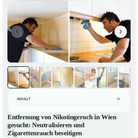
INHALT
Entfernung von Nikotingeruch in Wien gesucht:
01
Entfernung von Nikotingeruch in Wien
Neutralisieren und Zigarettenrauch beseitigen
gesucht: Neutralisieren und
So entfernen wir Nikotingeruch in Wien nachhaltig
02
Zigarettenrauch beseitigen