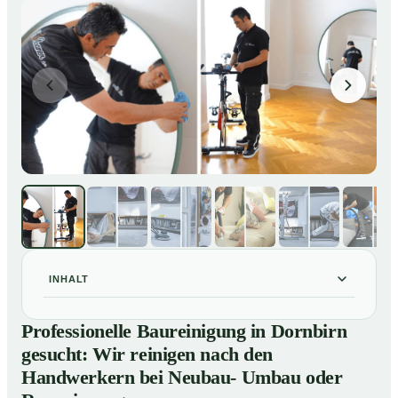
INHALT
Professionelle Baureinigung in Dornbirn gesucht: Wir
01
Professionelle Baureinigung in Dornbirn
reinigen nach den Handwerkern bei Neubau- Umbau
gesucht: Wir reinigen nach den
oder Renovierungen
Handwerkern bei Neubau- Umbau oder
Baureinigung in Dornbirn – Profis im Einsatz
02