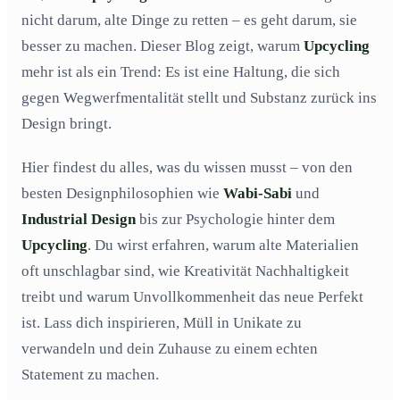
Wabi-Sabi, Shabby Chic und Co.: Welche
03
nicht darum, alte Dinge zu retten – es geht darum, sie
Designphilosophien das Upcycling revolutionieren
besser zu machen. Dieser Blog zeigt, warum
Upcycling
Altes besser machen: Der Reiz von Substanz und
04
mehr ist als ein Trend: Es ist eine Haltung, die sich
Handwerk
gegen Wegwerfmentalität stellt und Substanz zurück ins
Konsum war gestern: Wie Upcycling einen neuen
05
Design bringt.
Lebensstandard setzt
Die Kunst, Müll in Design zu verwandeln
06
Hier findest du alles, was du wissen musst – von den
Qualität, die bleibt: Warum alte Materialien dem neuen
07
besten Designphilosophien wie
Wabi-Sabi
und
Einheitsbrei überlegen sind
Industrial Design
bis zur Psychologie hinter dem
Dein Zuhause, dein Statement: Wie Upcycling
08
Upcycling
. Du wirst erfahren, warum alte Materialien
Individualität ins Spiel bringt
oft unschlagbar sind, wie Kreativität Nachhaltigkeit
Kreatives Chaos: Warum Upcycling keine Perfektion
09
braucht
treibt und warum Unvollkommenheit das neue Perfekt
ist. Lass dich inspirieren, Müll in Unikate zu
Upcycling und Nachhaltigkeit: Wie Kreativität die
10
Umwelt rettet
verwandeln und dein Zuhause zu einem echten
Alte Dinge, neue Energie: Die Psychologie des
11
Statement zu machen.
Upcyclings