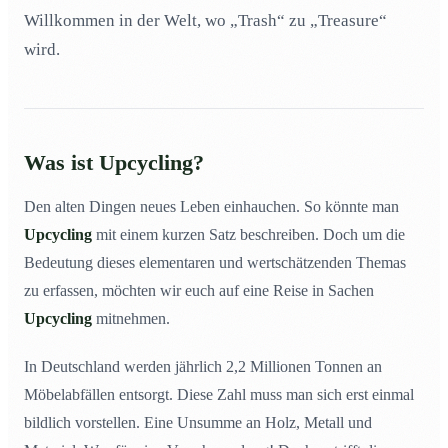
Upcycling als Haltung: Warum es nie um Trends geht
Willkommen in der Welt, wo „Trash“ zu „Treasure“
12
wird.
Was ist Upcycling?
Den alten Dingen neues Leben einhauchen. So könnte man
Upcycling
mit einem kurzen Satz beschreiben. Doch um die
Bedeutung dieses elementaren und wertschätzenden Themas
zu erfassen, möchten wir euch auf eine Reise in Sachen
Upcycling
mitnehmen.
In Deutschland werden jährlich 2,2 Millionen Tonnen an
Möbelabfällen entsorgt. Diese Zahl muss man sich erst einmal
bildlich vorstellen. Eine Unsumme an Holz, Metall und