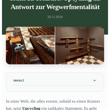
Antwort zur Wegwerfmentalität
26.11.2024
INHALT
Was ist Upcycling?
01
In einer Welt, die alles ersetzt, sobald es einen Kratzer
Warum wir die Wegwerfgesellschaft satthaben:
02
Upcycling als Antwort auf Austauschbarkeit
hat, setzt
Upcycling
ein radikales Statement. Es geht