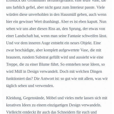
Erbstück der Großmutter heruntergefallen: eine teure Vase, die
uns farblich gefiel, aber nicht ganz zum Interieur passte. Viele
würden diese unverhohlen in den Hausmüll geben, auch wenn
hier ein gewisser Wert dranhängt. Aber es ist eben kaputt. Nun
sehen wir uns aber diesen Riss an, den Sprung, der etwas von
einer Landschaft hat, wenn man seine Fantasie schweifen lässt.
Und vor dem inneren Auge entsteht ein neues Objekt. Eine
zwar beschädigte, aber komplett aufgewertete Vase, die mit
braunem, rundem Substrat gefüllt wird und aussieht wie eine
Treppe, die zu einer Blume führt. So entstehen neue Ideen, so
wird Müll in Design verwandelt. Doch mit welchen Dingen
funktioniert das? Die Antwort ist: so gut wie mit allem, was wir
täglich sehen und verwenden.
Kleidung, Gegenstände, Möbel und vieles mehr lassen sich mit
kreativen Ideen zu einem einzigartigen Design verwandeln.
Vielleicht entdeckt ihr auch das Schneidern für euch und