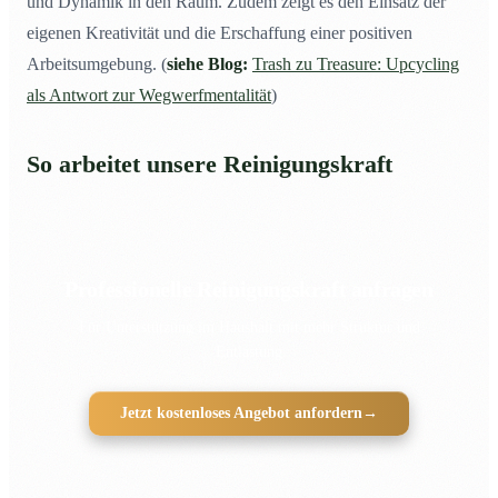
und Dynamik in den Raum. Zudem zeigt es den Einsatz der
eigenen Kreativität und die Erschaffung einer positiven
Arbeitsumgebung. (
siehe Blog:
Trash zu Treasure: Upcycling
als Antwort zur Wegwerfmentalität
)
So arbeitet unsere Reinigungskraft
Professionelle Reinigungskraft anfragen
Für Unterstützung im Haushalt mit mehr Struktur und
Entlastung
Jetzt kostenloses Angebot anfordern
→