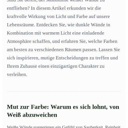
Farbige Wände und ihre Wirkung auf die Psyche
02
entfliehen? In diesem Artikel erkunden wir die
Dezente Beleuchtung: Ein Schlüssel zu
03
kraftvolle Wirkung von Licht und Farbe auf unsere
stimmungsvollen Räumen
Lebensräume. Entdecken Sie, wie dunkle Wände in
Wie Licht und Farbe gegen Depressionen helfen
04
Kombination mit warmem Licht eine einladende
können
Atmosphäre schaffen, und erfahren Sie, welche Farben
Minimalismus und Farbe: Weniger ist manchmal mehr
05
am besten zu verschiedenen Räumen passen. Lassen Sie
Stimmung schaffen mit dunklen Wänden und warmem
06
sich inspirieren, mutige Entscheidungen zu treffen und
Licht
Ihrem Zuhause einen einzigartigen Charakter zu
Farbwahl 101: Welche Farben passen in welche
07
verleihen.
Räume?
Die psychologischen Effekte von Farben in der
08
Innenarchitektur
Tipps für die richtige Beleuchtung in farbigen Räumen
09
Mut zur Farbe: Warum es sich lohnt, von
Von der Theorie zur Praxis: Beispiele gelungener
10
farbiger Interieurs
Weiß abzuweichen
Kaltweiß vs. Warmweiß: Was macht den lichten
11
Weiße Wände suggerieren ein Gefühl von Sauberkeit, Reinheit