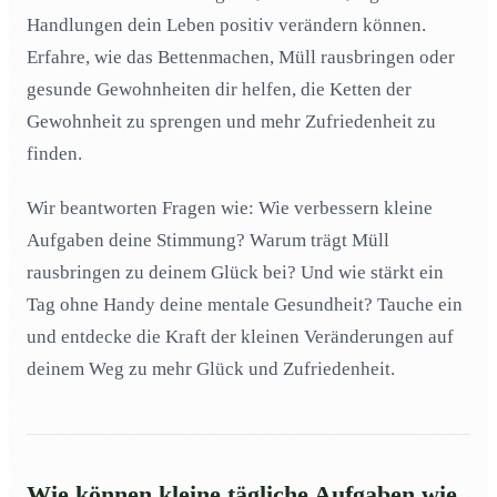
02
rauszubringen und wie trägt das zu meinem Glück bei?
Handlungen dein Leben positiv verändern können.
Erfahre, wie das Bettenmachen, Müll rausbringen oder
Warum ist es wichtig, Briefe und Rechnungen sofort
03
zu öffnen und wie hilft mir das, den Alltagstrott zu
gesunde Gewohnheiten dir helfen, die Ketten der
durchbrechen?
Gewohnheit zu sprengen und mehr Zufriedenheit zu
Wie beeinflusst die Sauberkeit meiner Wohnung mein
04
finden.
psychisches Wohlbefinden und mein Glück?
Welche kleinen Veränderungen in meiner Ernährung
05
Wir beantworten Fragen wie: Wie verbessern kleine
können große Auswirkungen auf mein Wohlbefinden
haben?
Aufgaben deine Stimmung? Warum trägt Müll
rausbringen zu deinem Glück bei? Und wie stärkt ein
Wie kann regelmäßige Bewegung, auch in kleinen
06
Mengen, meine Motivation und Glücksgefühle
Tag ohne Handy deine mentale Gesundheit? Tauche ein
steigern?
und entdecke die Kraft der kleinen Veränderungen auf
Welche neuen Fähigkeiten oder Hobbys kann ich leicht
07
deinem Weg zu mehr Glück und Zufriedenheit.
erlernen, um meinen Alltag spannender zu gestalten?
Wie kann ein Tag ohne Handy oder Social Media
08
meine mentale Gesundheit verbessern und warum
sollte ich das regelmäßig tun?
Welche Schritte kann ich unternehmen, um meine
09
Wie können kleine tägliche Aufgaben wie