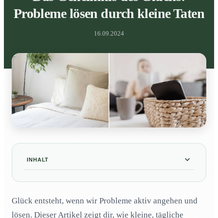
Probleme lösen durch kleine Taten
16.09.2024
INHALT
Wie können kleine tägliche Aufgaben wie das
01
Bettenmachen meine allgemeine Stimmung
Glück entsteht, wenn wir Probleme aktiv angehen und
verbessern?
lösen. Dieser Artikel zeigt dir, wie kleine, tägliche
Welche Vorteile hat es, jeden Tag den Müll