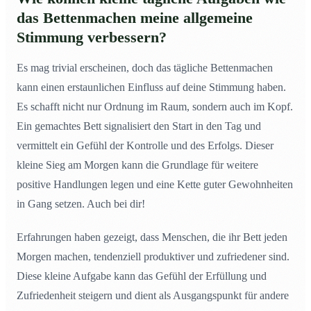
Ängste zu überwinden und wie trägt das zu meinem
das Bettenmachen meine allgemeine
persönlichen Wachstum bei?
Stimmung verbessern?
Warum ist es wichtig, Zeit allein zu verbringen und wie
10
kann das meine Selbstwahrnehmung und Zufriedenheit
stärken?
Es mag trivial erscheinen, doch das tägliche Bettenmachen
kann einen erstaunlichen Einfluss auf deine Stimmung haben.
Es schafft nicht nur Ordnung im Raum, sondern auch im Kopf.
Ein gemachtes Bett signalisiert den Start in den Tag und
vermittelt ein Gefühl der Kontrolle und des Erfolgs. Dieser
kleine Sieg am Morgen kann die Grundlage für weitere
positive Handlungen legen und eine Kette guter Gewohnheiten
in Gang setzen. Auch bei dir!
Erfahrungen haben gezeigt, dass Menschen, die ihr Bett jeden
Morgen machen, tendenziell produktiver und zufriedener sind.
Diese kleine Aufgabe kann das Gefühl der Erfüllung und
Zufriedenheit steigern und dient als Ausgangspunkt für andere