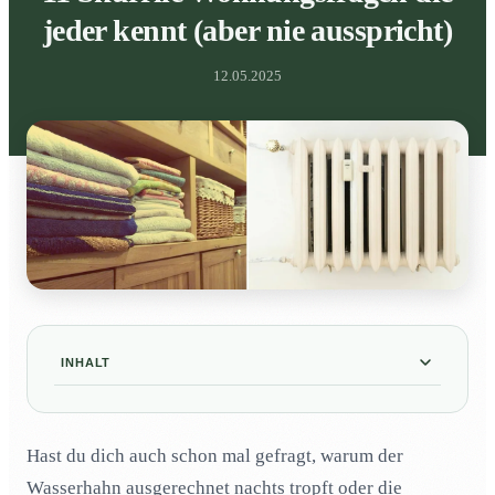
jeder kennt (aber nie ausspricht)
12.05.2025
INHALT
Wieso sollte man einen ausgeschalteten
01
Kühlschrank nie geschlossen lassen?
Hast du dich auch schon mal gefragt, warum der
Warum knacken Heizungsrohre oft mitten in der
02
Wasserhahn ausgerechnet nachts tropft oder die
Nacht?