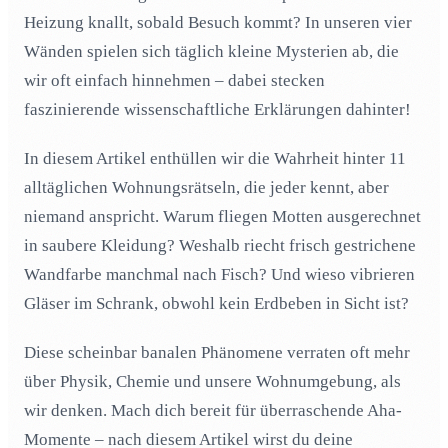
Heizung knallt, sobald Besuch kommt? In unseren vier
Weshalb riechen frisch gestrichene Wände manchmal
03
Wänden spielen sich täglich kleine Mysterien ab, die
nach Fisch?
wir oft einfach hinnehmen – dabei stecken
Sollte man eine Fußbodenheizung durchgehend laufen
04
lassen oder besser intervallheizen?
faszinierende wissenschaftliche Erklärungen dahinter!
Warum fliegen Motten ausgerechnet in Schränke mit
05
sauberer Kleidung?
In diesem Artikel enthüllen wir die Wahrheit hinter 11
alltäglichen Wohnungsrätseln, die jeder kennt, aber
Wieso surren manche LED-Lampen im Bad, aber nicht
06
im Wohnzimmer?
niemand anspricht. Warum fliegen Motten ausgerechnet
Warum bilden sich in Teppichen Geisterflecken, wo
in saubere Kleidung? Weshalb riecht frisch gestrichene
07
früher Möbel standen?
Wandfarbe manchmal nach Fisch? Und wieso vibrieren
Weshalb tropft der Wasserhahn oft genau dann, wenn
08
Gläser im Schrank, obwohl kein Erdbeben in Sicht ist?
man ins Bett geht?
Warum fliegen Fliegen immer wieder gegen die gleiche
09
Diese scheinbar banalen Phänomene verraten oft mehr
Scheibe, obwohl das Fenster daneben offen ist?
über Physik, Chemie und unsere Wohnumgebung, als
Wieso vibrieren Gläser im Schrank manchmal ohne
10
wir denken. Mach dich bereit für überraschende Aha-
erkennbaren Grund?
Momente – nach diesem Artikel wirst du deine